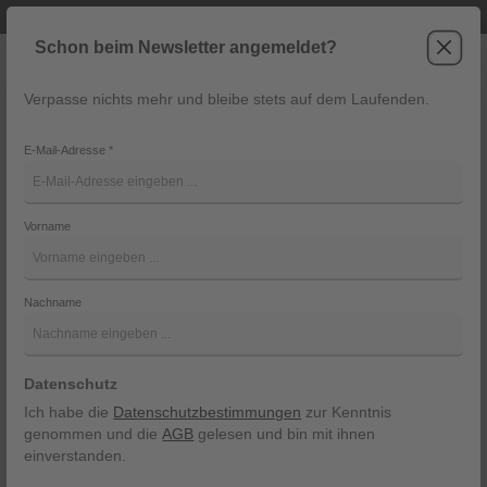
Telefonische Beratung unter +43 6243 2337
Zum Hauptinhalt springen
Schon beim Newsletter angemeldet?
Verpasse nichts mehr und bleibe stets auf dem Laufenden.
War
Navigation
E-Mail-Adresse
*
Dirndlschürze Mimi von Ploom
Vorname
Ploom
Bildergalerie überspringen
Nachname
Datenschutz
Ich habe die
Datenschutzbestimmungen
zur Kenntnis
genommen und die
AGB
gelesen und bin mit ihnen
einverstanden.