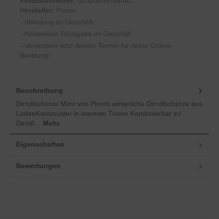
Produktnummer:
00000000356462
Hersteller:
Ploom
-
Abholung im Geschäft
-
Kostenlose Rückgabe im Geschäft
-
Vereinbare jetzt deinen Termin für deine Online-
Beratung!
Beschreibung
Dirndlschürze Mimi von Ploom winterliche Dirndlschürze aus
LodenKaromuster in warmen Tönen Kombinierbar zu
Dirndl…
Mehr
Eigenschaften
Bewertungen