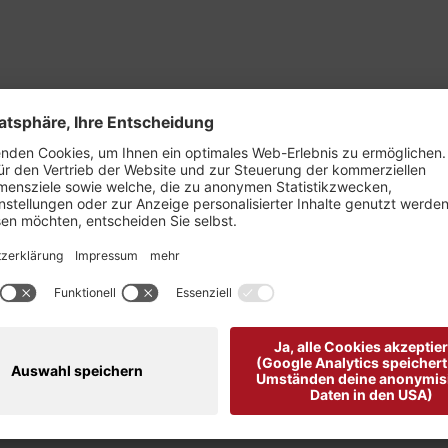
a 2 von Ploom by Quehenberger"
moderner Leichtigkeit und ist ein stilvoller Begleiter für fe
 eine schöne Silhouette und wird harmonisch durch den weich
 Gesamtbild klassisch ab. Die zarte, transparente Spitzenbl
terialien und eine sorgfältige Verarbeitung garantieren Ko
individuell kombinieren und passt sich jedem Stil mühelos an
muass passn´n".