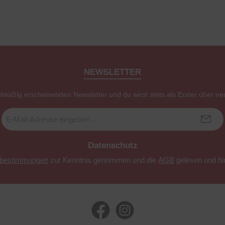
NEWSLETTER
elmäßig erscheinenden Newsletter und du wirst stets als Erster über ne
E-
Mail-
Adresse
*
Datenschutz
zbestimmungen
zur Kenntnis genommen und die
AGB
gelesen und bin
Facebook
Instagram