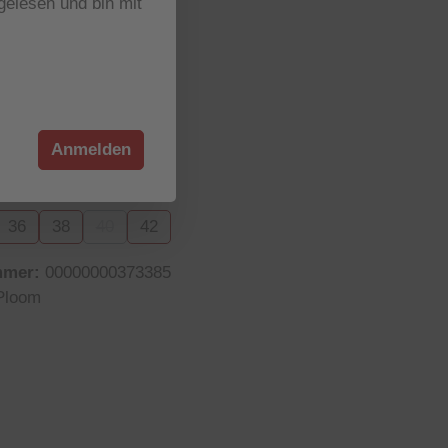
elesen und bin mit
r verfügbar
wählen
e
Option ist zurzeit nicht verfügbar.)
Anmelden
wählen
36
38
40
42
on ist zurzeit nicht verfügbar.)
(Diese Option ist zurzeit nicht verfügbar.)
mmer:
00000000373385
Ploom