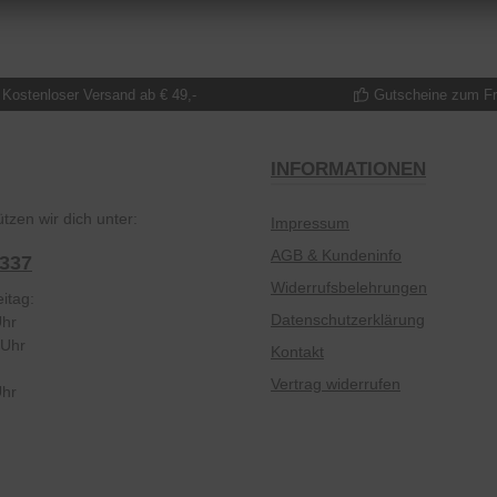
Kostenloser Versand ab € 49,-
Gutscheine zum F
INFORMATIONEN
tzen wir dich unter:
Impressum
AGB & Kundeninfo
2337
Widerrufsbelehrungen
itag:
Datenschutzerklärung
Uhr
 Uhr
Kontakt
Vertrag widerrufen
Uhr