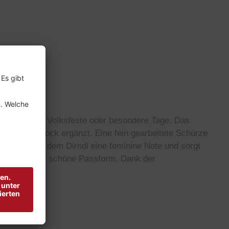
stliche Anlässe, Volksfeste oder besondere Tage. Das
 fallenden Rock ergänzt. Eine fein gearbeitete Schürze
use verleiht dem Dirndl eine feminine Note und sorgt
mfort und eine schöne Passform. Dank der
.