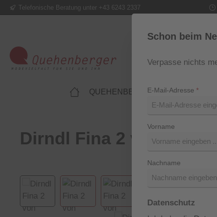
Telefonische Beratung unter +43 6243 2337
m Hauptinhalt springen
Zur Suche springen
Zur Hauptnavigation springen
Schon beim Ne
Verpasse nichts me
E-Mail-Adresse
*
QUEHENBERGER LIFESTYLE
Vorname
Dirndl Fina 2 von Ploo
Nachname
Bildergalerie überspringen
Datenschutz