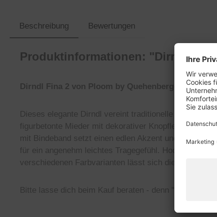
Beschreibung
Bewertungen
Produktinformationen: "Dirndl Fin
Dirndl Fina 2 von Ploom by Quehenberger
Dieses elegante Dirndl vereint traditionelle Linien mit 
figurbetonte Mieder mit dekorativer Knopfleiste formt
mit Bindeband setzt einen edlen Akzent und rundet das
für ein angenehm leichtes Tragegefühl. Hochwertige Ma
verschiedenen Farbvarianten lässt sich dieses Dirndl 
Bitte lasse dich beim Kauf beraten - denn "a Dirndl 