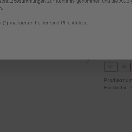
schutzbestimmungen
zur Kenntnis genommen und die
AGB
g
Nicht meh
n.
aus
Farbe
 (*) markierten Felder sind Pflichtfelder.
braun/crem
(Diese 
aus
Größe
32
34
(Diese Opti
Produktnu
Hersteller: