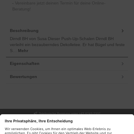
-
Vereinbare jetzt deinen Termin für deine Online-
Beratung!
Beschreibung
Dirndl BH von Susa Dieser Push-Up-Schalen Dirndl BH
verleiht ein bezauberndes Dekolletee. Er hat Bügel und feste
S…
Mehr
Eigenschaften
Bewertungen
Telefonische Beratung unter +43 6243 2337
UNSER GESCHÄFT