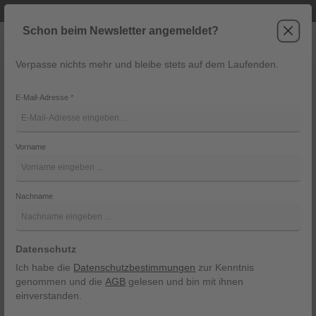
Telefonische Beratung unter +43 6243 2337
Zum Hauptinhalt springen
Schon beim Newsletter angemeldet?
Verpasse nichts mehr und bleibe stets auf dem Laufenden.
War
Navigation
E-Mail-Adresse
*
Dirndl BH von Susa
Vorname
Susa
Bildergalerie überspringen
Nachname
Datenschutz
Ich habe die
Datenschutzbestimmungen
zur Kenntnis
genommen und die
AGB
gelesen und bin mit ihnen
einverstanden.