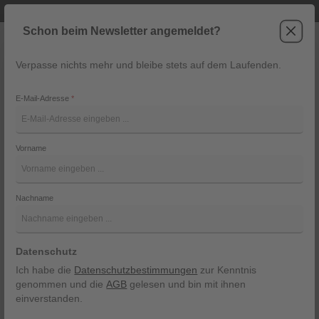
Telefonische Beratung unter +43 6243 2337
Zum Hauptinhalt springen
Schon beim Newsletter angemeldet?
Verpasse nichts mehr und bleibe stets auf dem Laufenden.
War
Navigation
E-Mail-Adresse
*
Crossbody Bag von Rino&Pelle
Vorname
Rino&Pelle
Bildergalerie überspringen
Nachname
Datenschutz
Ich habe die
Datenschutzbestimmungen
zur Kenntnis
genommen und die
AGB
gelesen und bin mit ihnen
einverstanden.