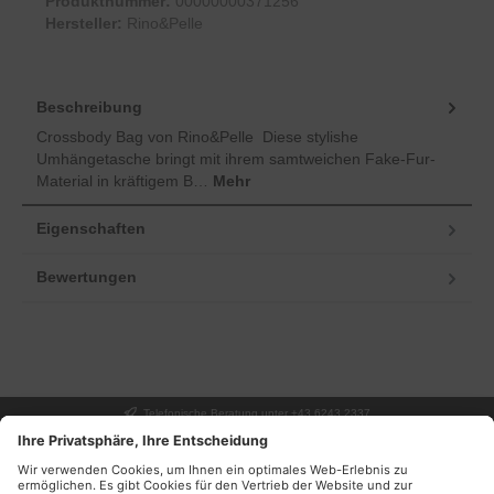
Produktnummer:
00000000371256
Hersteller:
Rino&Pelle
Beschreibung
Crossbody Bag von Rino&Pelle Diese stylishe
Umhängetasche bringt mit ihrem samtweichen Fake-Fur-
Material in kräftigem B…
Mehr
Eigenschaften
Bewertungen
Telefonische Beratung unter +43 6243 2337
UNSER GESCHÄFT
SERVICE