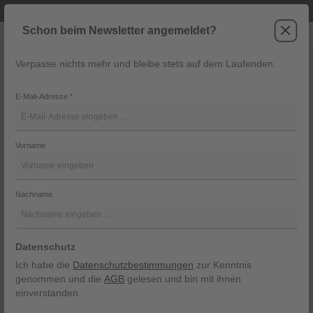
Telefonische Beratung unter +43 6243 2337
Zum Hauptinhalt springen
Schon beim Newsletter angemeldet?
Verpasse nichts mehr und bleibe stets auf dem Laufenden.
War
Navigation
E-Mail-Adresse
*
Crewneck with Raglan, wave
ottoman
Vorname
Marc O´Polo
Nachname
Bildergalerie überspringen
Datenschutz
Ich habe die
Datenschutzbestimmungen
zur Kenntnis
genommen und die
AGB
gelesen und bin mit ihnen
einverstanden.