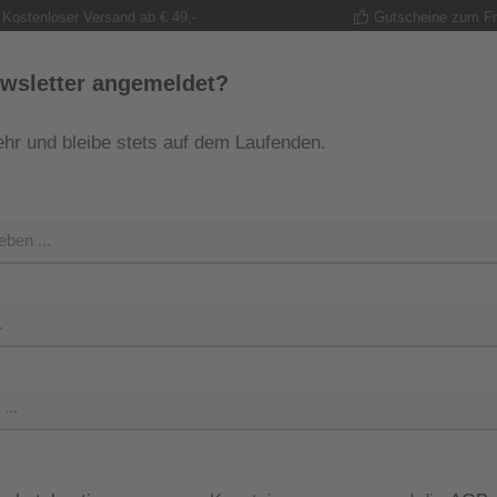
Kostenloser Versand ab € 49,-
Gutscheine zum F
wsletter angemeldet?
hr und bleibe stets auf dem Laufenden.
MODE
TRACHT
GUTSCHEINE
SHOP
SHOP 
Polo
Verkaufsprei
49,99 
Preise inkl. M