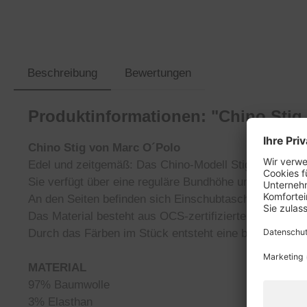
Beschreibung
Bewertungen
Produktinformationen: "Chino Stig
Chino Stig von Marc O´Polo
Edel und zeitgemäß: Das Chino-Modell Stig zeichnet 
Sie verfügt über eine reguläre Bundhöhe und klassisc
An den Seiten befinden sich Einschubtaschen, währen
Das Material besteht aus OCS-zertifizierter Bio-Baum
Durch das Färben im Stück entsteht eine besonders a
MATERIAL
97% Baumwolle
3% Elasthan