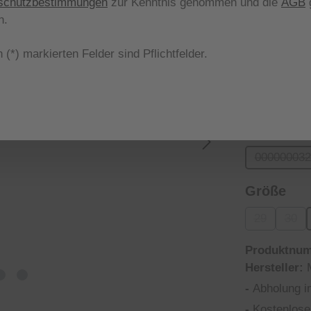
schutzbestimmungen
zur Kenntnis genommen und die
AGB
g
Nicht meh
n.
aus
Farbe
 (*) markierten Felder sind Pflichtfelder.
478 asher g
aus
Form
000000032
(Diese
aus
Größe
29
30
(Diese Optio
(Dies
Produktnu
Hersteller:
-
Abholung i
-
Kostenlose