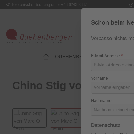
Telefonische Beratung unter +43 6243 2337
m Hauptinhalt springen
Zur Suche springen
Zur Hauptnavigation springen
Schon beim Ne
Verpasse nichts me
E-Mail-Adresse
*
QUEHENBERGER LIFESTYLE
Vorname
Chino Stig von Marc O´
Nachname
Bildergalerie überspringen
Datenschutz