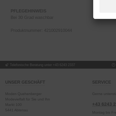
PFLEGEHINWEIS
Bei 30 Grad waschbar
Produktnummer: 421002910044
Telefonische Beratung unter +43 6243 2337
UNSER GESCHÄFT
SERVICE
Moden Quehenberger
Gerne unterstü
Modevielfalt für Sie und Ihn
+43 6243 
Markt 100
5441 Abtenau
Montag bis Fre