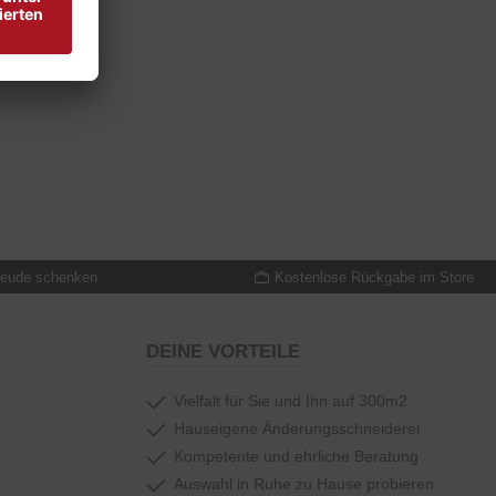
reude schenken
Kostenlose Rückgabe im Store
DEINE VORTEILE
Vielfalt für Sie und Ihn auf 300m2
Hauseigene Änderungsschneiderei
Kompetente und ehrliche Beratung
Auswahl in Ruhe zu Hause probieren