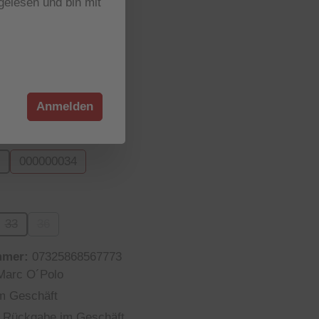
elesen und bin mit
r verfügbar
wählen
reen
910 concrete clay
(Diese Option ist zurzeit nicht verfügbar.)
Anmelden
wählen
000000034
 Option ist zurzeit nicht verfügbar.)
wählen
33
36
n ist zurzeit nicht verfügbar.)
e Option ist zurzeit nicht verfügbar.)
(Diese Option ist zurzeit nicht verfügbar.)
(Diese Option ist zurzeit nicht verfügbar.)
mmer:
07325868567773
Marc O´Polo
m Geschäft
 Rückgabe im Geschäft