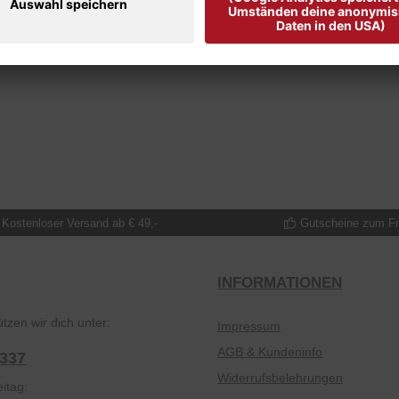
Kostenloser Versand ab € 49,-
Gutscheine zum F
INFORMATIONEN
tzen wir dich unter:
Impressum
AGB & Kundeninfo
2337
Widerrufsbelehrungen
itag: