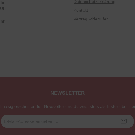
Datenschutzerklärung
Uhr
 Uhr
Kontakt
Vertrag widerrufen
Uhr
NEWSLETTER
elmäßig erscheinenden Newsletter und du wirst stets als Erster über ne
E-
Mail-
Adresse