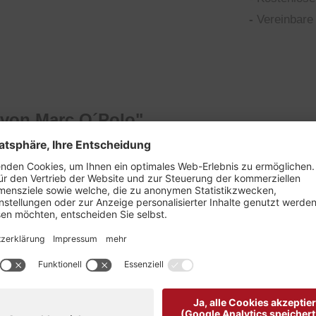
-
Vereinbare 
 von Marc O´Polo"
sich durch ein modernes Shaped Leg aus.
he Länge.
d auf der Rückseite knöpfbare Paspeltaschen angebracht s
wolle mit einem Hauch von Elasthan in einer angenehmen Br
nsprechende und einzigartige Farbgebung.