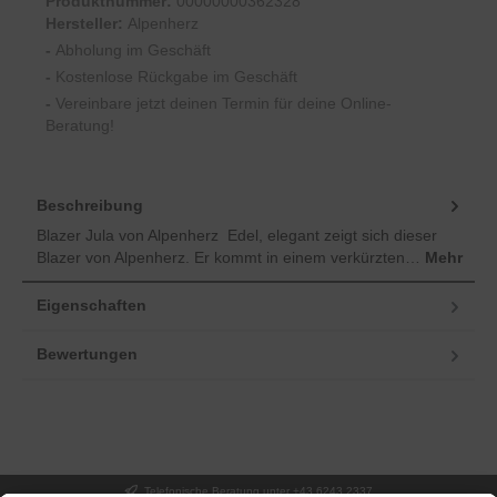
Produktnummer:
00000000362328
Hersteller:
Alpenherz
-
Abholung im Geschäft
-
Kostenlose Rückgabe im Geschäft
-
Vereinbare jetzt deinen Termin für deine Online-
Beratung!
Beschreibung
Blazer Jula von Alpenherz Edel, elegant zeigt sich dieser
Blazer von Alpenherz. Er kommt in einem verkürzten…
Mehr
Eigenschaften
Bewertungen
Telefonische Beratung unter +43 6243 2337