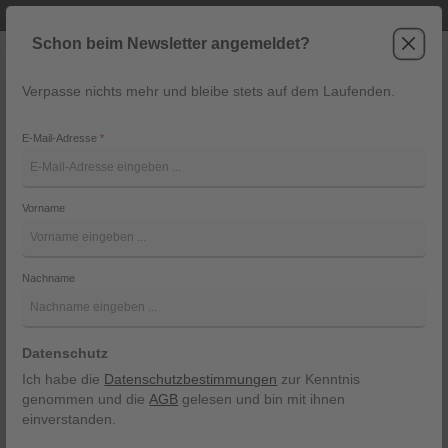
Telefonische Beratung unter +43 6243 2337
Zum Hauptinhalt springen
Schon beim Newsletter angemeldet?
Verpasse nichts mehr und bleibe stets auf dem Laufenden.
War
Navigation
E-Mail-Adresse
*
Blazer Jula von Alpenherz
Vorname
Alpenherz
Bildergalerie überspringen
Nachname
Datenschutz
Ich habe die
Datenschutzbestimmungen
zur Kenntnis
genommen und die
AGB
gelesen und bin mit ihnen
einverstanden.