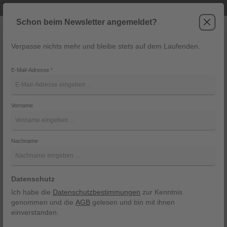
Telefonische Beratung unter +43 6243 2337
Zum Hauptinhalt springen
Schon beim Newsletter angemeldet?
Verpasse nichts mehr und bleibe stets auf dem Laufenden.
War
Navigation
E-Mail-Adresse
*
Baylee 45131112
Vorname
Feli&Hans
Bildergalerie überspringen
Nachname
Datenschutz
Ich habe die
Datenschutzbestimmungen
zur Kenntnis
genommen und die
AGB
gelesen und bin mit ihnen
einverstanden.