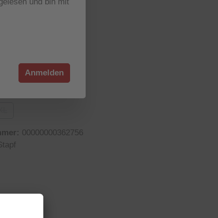
elesen und bin mit
r verfügbar
wählen
tion ist zurzeit nicht verfügbar.)
Anmelden
wählen
XL
n ist zurzeit nicht verfügbar.)
 Option ist zurzeit nicht verfügbar.)
(Diese Option ist zurzeit nicht verfügbar.)
mmer:
00000000362756
Stapf