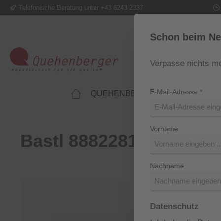
Telefonische Beratung unter +43 6243 2337
m Hauptinhalt springen
Zur Suche springen
Zur Hauptnavigation springen
Schon beim Ne
Verpasse nichts me
E-Mail-Adresse
*
QUEHENBERGER LIFESTYLE
Vorname
Bastl 88822816
Nachname
Bildergalerie überspringen
Datenschutz