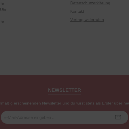
Datenschutzerklärung
Uhr
 Uhr
Kontakt
Vertrag widerrufen
Uhr
NEWSLETTER
elmäßig erscheinenden Newsletter und du wirst stets als Erster über ne
E-
Mail-
Adresse