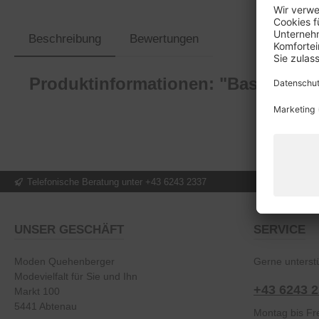
Beschreibung
Bewertungen
Produktinformationen: "Bastl 8882
Telefonische Beratung unter +43 6243 2337
UNSER GESCHÄFT
SERVICE
Moden Quehenberger
Gerne unterstü
Modevielfalt für Sie und Ihn
+43 6243 
Markt 100
5441 Abtenau
Montag bis Fre