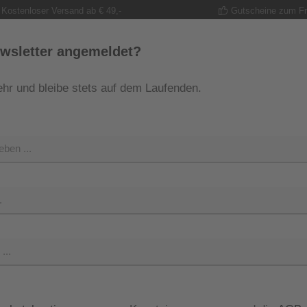
Kostenloser Versand ab € 49,-
Gutscheine zum F
wsletter angemeldet?
hr und bleibe stets auf dem Laufenden.
MODE
TRACHT
GUTSCHEINE
SHOP
SHOP 
Regulärer Pr
299,00
Preise inkl. M