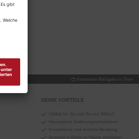
reude schenken
Kostenlose Rückgabe im Store
DEINE VORTEILE
Vielfalt für Sie und Ihn auf 300m2
Hauseigene Änderungsschneiderei
Kompetente und ehrliche Beratung
Auswahl in Ruhe zu Hause probieren