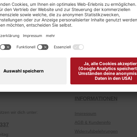
2816"
Kostenloser Versand ab € 49,-
Gutscheine zum F
INFORMATIONEN
tzen wir dich unter:
Impressum
AGB & Kundeninfo
2337
Widerrufsbelehrungen
itag: