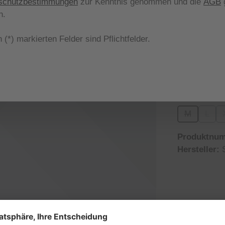
schutzbestimmungen
zur Kenntnis genommen und die
AGB
g
Nicht meh
n.
aus
Farbe
 (*) markierten Felder sind Pflichtfelder.
826 timo
(Diese Op
aus
Größe
M
L
(Diese Optio
(Diese
Produktnu
Hersteller: