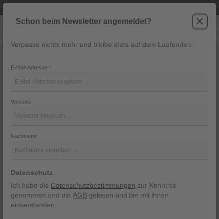
Telefonische Beratung unter +43 6243 2337
Zum Hauptinhalt springen
Schon beim Newsletter angemeldet?
Verpasse nichts mehr und bleibe stets auf dem Laufenden.
War
Navigation
E-Mail-Adresse
*
Albie 1926 I9841
Vorname
Herrlicher
Bildergalerie überspringen
Nachname
Datenschutz
Ich habe die
Datenschutzbestimmungen
zur Kenntnis
genommen und die
AGB
gelesen und bin mit ihnen
einverstanden.