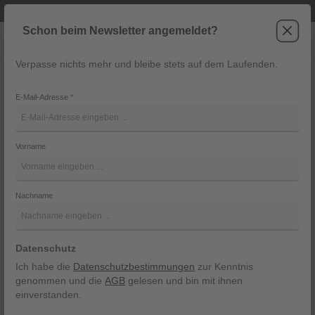
Telefonische Beratung unter +43 6243 2337
Zum Hauptinhalt springen
Schon beim Newsletter angemeldet?
Verpasse nichts mehr und bleibe stets auf dem Laufenden.
War
Navigation
E-Mail-Adresse
*
AC Stiefelette
Vorname
Jones
Bildergalerie überspringen
Nachname
Datenschutz
Ich habe die
Datenschutzbestimmungen
zur Kenntnis
genommen und die
AGB
gelesen und bin mit ihnen
einverstanden.