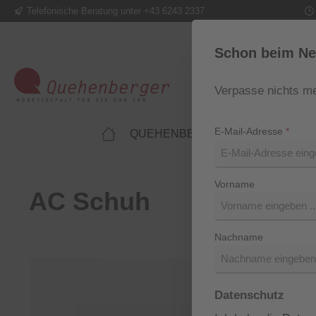
Telefonische Beratung unter +43 6243 2337
m Hauptinhalt springen
Zur Suche springen
Zur Hauptnavigation springen
Schon beim Ne
Verpasse nichts me
E-Mail-Adresse
*
QUEHENBERGER LIFESTYLE
Vorname
AC Schuh
Nachname
Bildergalerie überspringen
Datenschutz