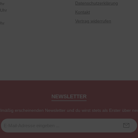
Datenschutzerklärung
Uhr
 Uhr
Kontakt
Vertrag widerrufen
Uhr
NEWSLETTER
elmäßig erscheinenden Newsletter und du wirst stets als Erster über ne
E-
Mail-
Adresse