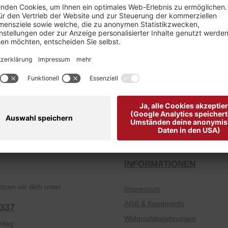
Kostenloser Versand ab € 49,-
Gutscheine zum F
INFORMATIONEN
tzen wir dich unter:
Impressum
AGB & Kundeninfo
2337
Widerrufsbelehrungen
itag: