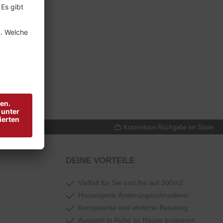
reude schenken
Kostenlose Rückgabe im Store
DEINE VORTEILE
Vielfalt für Sie und Ihn auf 300m2
Hauseigene Änderungsschneiderei
Kompetente und ehrliche Beratung
Auswahl in Ruhe zu Hause probieren