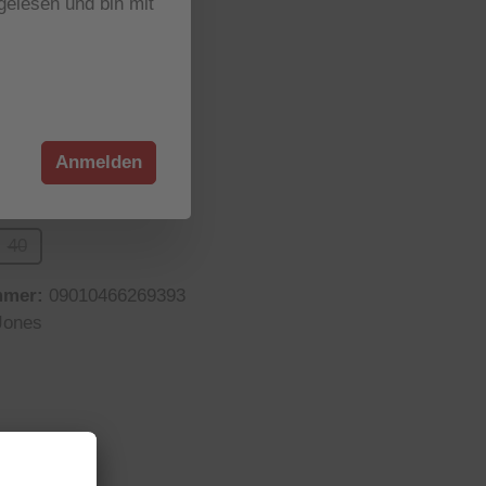
elesen und bin mit
r verfügbar
wählen
ion ist zurzeit nicht verfügbar.)
Anmelden
wählen
40
n ist zurzeit nicht verfügbar.)
e Option ist zurzeit nicht verfügbar.)
(Diese Option ist zurzeit nicht verfügbar.)
mmer:
09010466269393
Jones