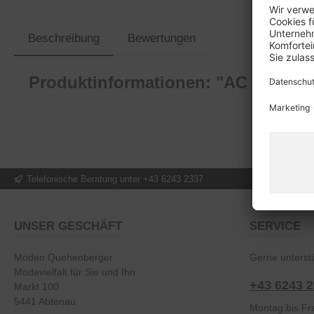
Beschreibung
Bewertungen
Produktinformationen: "AC Schuh"
Telefonische Beratung unter +43 6243 2337
UNSER GESCHÄFT
SERVICE
Moden Quehenberger
Gerne unterstü
Modevielfalt für Sie und Ihn
+43 6243 
Markt 100
5441 Abtenau
Montag bis Fre