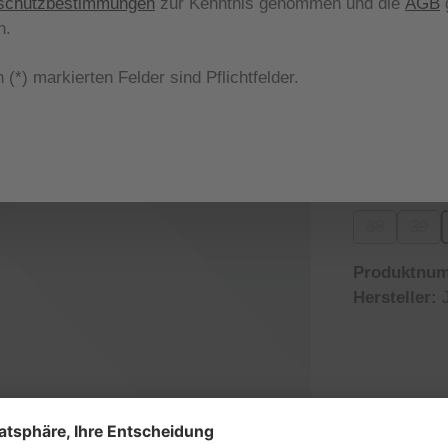
schutzbestimmungen
zur Kenntnis genommen und die
AGB
g
Nicht meh
n.
aus
Farbe
 (*) markierten Felder sind Pflichtfelder.
5 black
(Diese Opt
aus
Größe
38
39
(Diese Optio
(Dies
Produktnu
Hersteller: