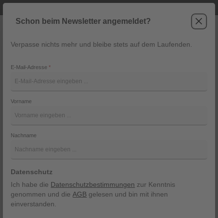
Telefonische Beratung unter +43 6243 2337
Zum Hauptinhalt springen
Schon beim Newsletter angemeldet?
Verpasse nichts mehr und bleibe stets auf dem Laufenden.
War
Navigation
E-Mail-Adresse
*
12592 18451
Vorname
Lodenfrey
Bildergalerie überspringen
Nachname
Datenschutz
Ich habe die
Datenschutzbestimmungen
zur Kenntnis
genommen und die
AGB
gelesen und bin mit ihnen
einverstanden.